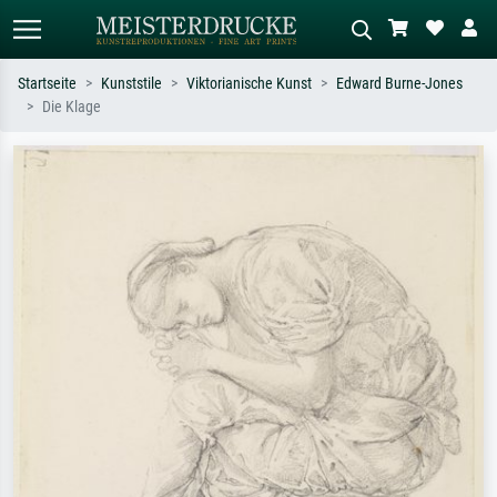
Startseite
Kunststile
Viktorianische Kunst
Edward Burne-Jones
Die Klage
Standardsuche
KI-Bildersuche
Suchen Sie nach Künstlern, Werktiteln
Beschreiben Sie die Szene – z.B. Grüne
oder Stilen – z.B. Monet,
Wiese, Abstrakt mit viel Rot, Dunkles
Sternennacht, Impressionismus, Welle
Ölgemälde, Stehender Akt neben einem
Hokusai, Akt.
Baum.