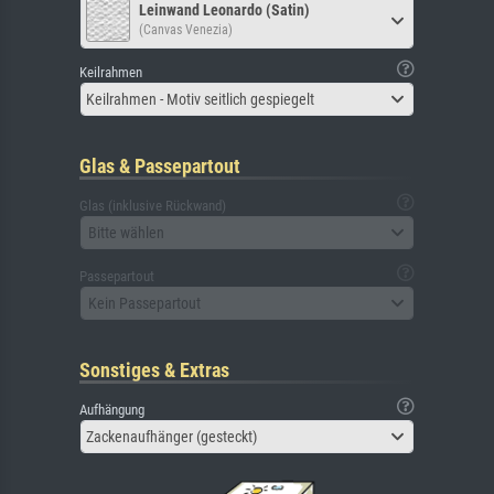
Leinwand Leonardo (Satin)
(Canvas Venezia)
Keilrahmen
Keilrahmen - Motiv seitlich gespiegelt
Glas & Passepartout
Glas (inklusive Rückwand)
Bitte wählen
Passepartout
Kein Passepartout
Sonstiges & Extras
Aufhängung
Zackenaufhänger (gesteckt)