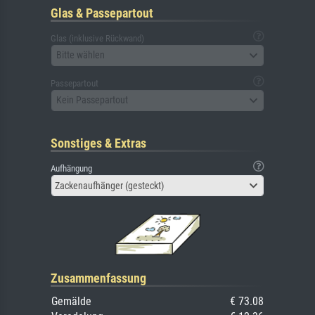
Glas & Passepartout
Glas (inklusive Rückwand)
Bitte wählen
Passepartout
Kein Passepartout
Sonstiges & Extras
Aufhängung
Zackenaufhänger (gesteckt)
Zusammenfassung
Gemälde
€ 73.08