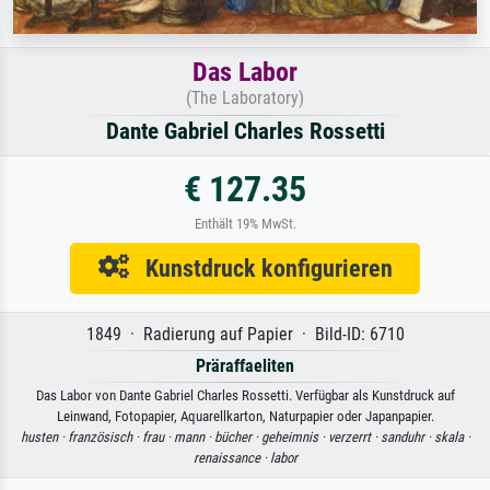
Das Labor
(The Laboratory)
Dante Gabriel Charles Rossetti
€ 127.35
Enthält 19% MwSt.
Kunstdruck konfigurieren
1849 · Radierung auf Papier · Bild-ID: 6710
Präraffaeliten
Das Labor von Dante Gabriel Charles Rossetti. Verfügbar als Kunstdruck auf
Leinwand, Fotopapier, Aquarellkarton, Naturpapier oder Japanpapier.
husten ·
französisch ·
frau ·
mann ·
bücher ·
geheimnis ·
verzerrt ·
sanduhr ·
skala ·
renaissance ·
labor