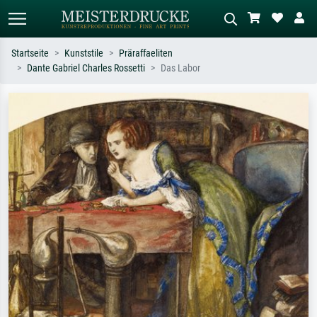
Startseite
Kunststile
Präraffaeliten
Dante Gabriel Charles Rossetti
Das Labor
Standardsuche
KI-Bildersuche
Suchen Sie nach Künstlern, Werktiteln
Beschreiben Sie die Szene – z.B. Grüne
oder Stilen – z.B. Monet,
Wiese, Abstrakt mit viel Rot, Dunkles
Sternennacht, Impressionismus, Welle
Ölgemälde, Stehender Akt neben einem
Hokusai, Akt.
Baum.