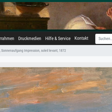
Kontakt
errahmen
Druckmedien
Hilfe & Service
, Sonnenaufgang Impression, soleil levant, 1872