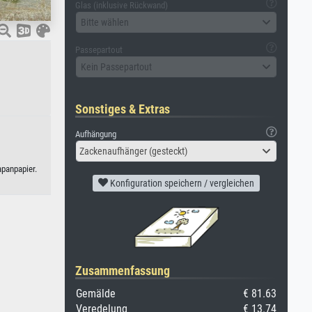
Glas (inklusive Rückwand)
Bitte wählen
Passepartout
Kein Passepartout
Sonstiges & Extras
Aufhängung
Zackenaufhänger (gesteckt)
apanpapier.
Konfiguration speichern / vergleichen
Zusammenfassung
Gemälde
€ 81.63
Veredelung
€ 13.74