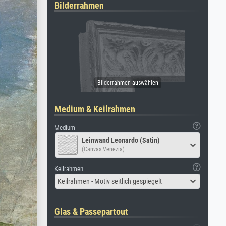
Bilderrahmen
Medium & Keilrahmen
Medium
Leinwand Leonardo (Satin)
(Canvas Venezia)
Keilrahmen
Keilrahmen - Motiv seitlich gespiegelt
Glas & Passepartout