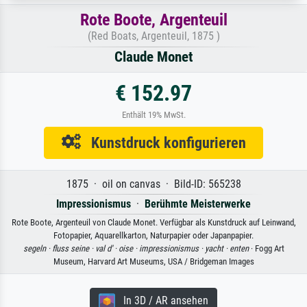
Rote Boote, Argenteuil
(Red Boats, Argenteuil, 1875 )
Claude Monet
€ 152.97
Enthält 19% MwSt.
Kunstdruck konfigurieren
1875 · oil on canvas · Bild-ID: 565238
Impressionismus
·
Berühmte Meisterwerke
Rote Boote, Argenteuil von Claude Monet. Verfügbar als Kunstdruck auf Leinwand,
Fotopapier, Aquarellkarton, Naturpapier oder Japanpapier.
segeln ·
fluss seine ·
val d' ·
oise ·
impressionismus ·
yacht ·
enten
· Fogg Art
Museum, Harvard Art Museums, USA / Bridgeman Images
In 3D / AR ansehen