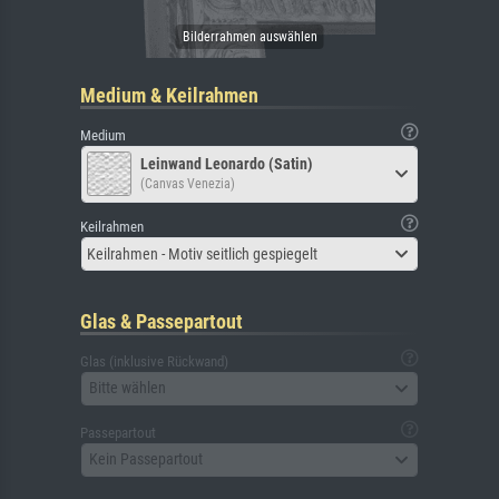
Medium & Keilrahmen
Medium
Leinwand Leonardo (Satin)
(Canvas Venezia)
Keilrahmen
Keilrahmen - Motiv seitlich gespiegelt
Glas & Passepartout
Glas (inklusive Rückwand)
Bitte wählen
Passepartout
Kein Passepartout