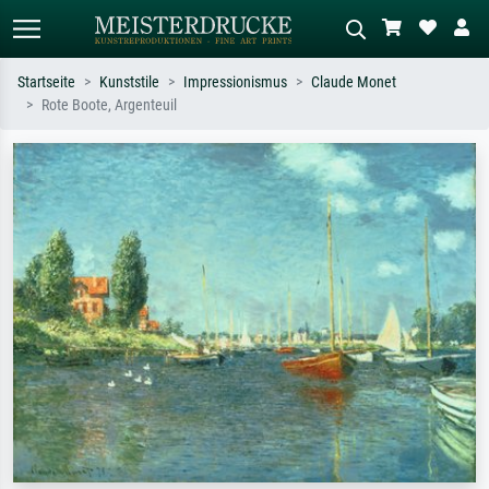
Startseite
Kunststile
Impressionismus
Claude Monet
Rote Boote, Argenteuil
Standardsuche
KI-Bildersuche
Suchen Sie nach Künstlern, Werktiteln
Beschreiben Sie die Szene – z.B. Grüne
oder Stilen – z.B. Monet,
Wiese, Abstrakt mit viel Rot, Dunkles
Sternennacht, Impressionismus, Welle
Ölgemälde, Stehender Akt neben einem
Hokusai, Akt.
Baum.