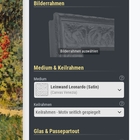
Bilderrahmen
Medium & Keilrahmen
Medium
Leinwand Leonardo (Satin)
(Canvas Venezia)
Keilrahmen
Keilrahmen - Motiv seitlich gespiegelt
Glas & Passepartout