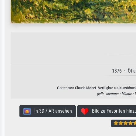
1876 · Öl a
Garten von Claude Monet. Verfügbar als Kunstdruck 
gelb ·
sommer ·
bäume ·
k
In 3D / AR ansehen
Bild zu Favoriten hinz