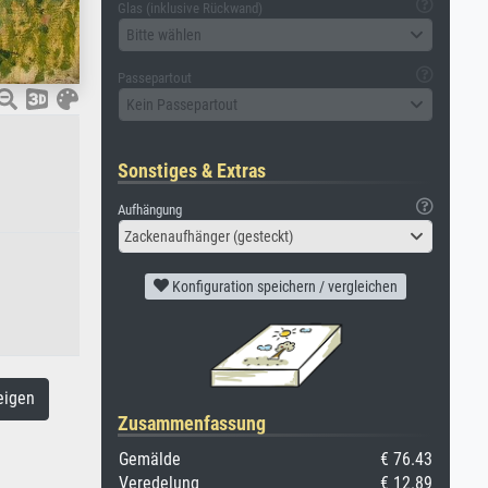
Glas (inklusive Rückwand)
Bitte wählen
Passepartout
Kein Passepartout
Sonstiges & Extras
Aufhängung
Zackenaufhänger (gesteckt)
Konfiguration speichern / vergleichen
eigen
Zusammenfassung
Gemälde
€ 76.43
Veredelung
€ 12.89