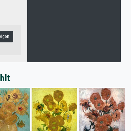
eigen
hlt