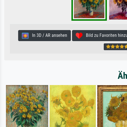
In 3D / AR ansehen
Bild zu Favoriten hinz
Äh