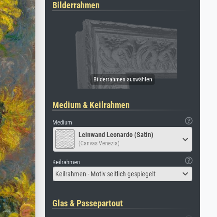
Bilderrahmen
Medium & Keilrahmen
Medium
Leinwand Leonardo (Satin)
(Canvas Venezia)
Keilrahmen
Keilrahmen - Motiv seitlich gespiegelt
Glas & Passepartout