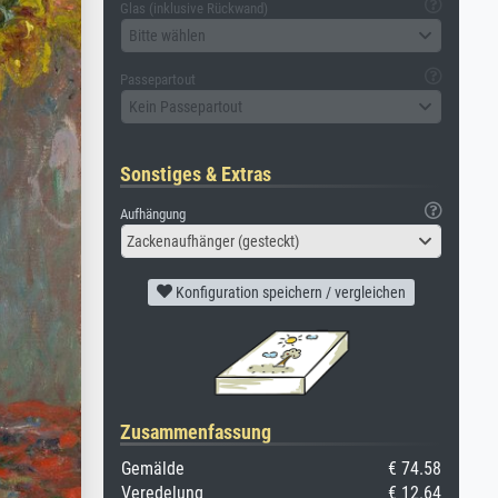
Glas (inklusive Rückwand)
Bitte wählen
Passepartout
Kein Passepartout
Sonstiges & Extras
Aufhängung
Zackenaufhänger (gesteckt)
Konfiguration speichern / vergleichen
Zusammenfassung
Gemälde
€ 74.58
Veredelung
€ 12.64