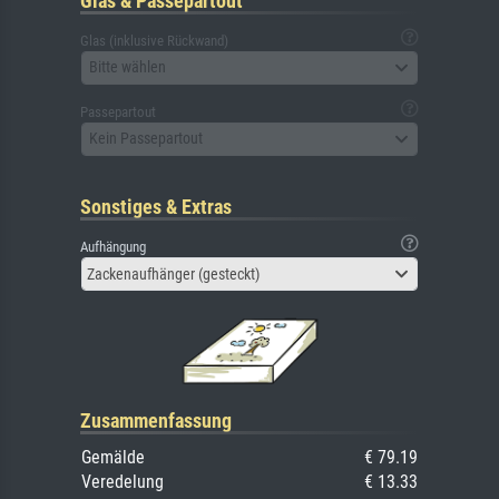
Glas & Passepartout
Glas (inklusive Rückwand)
Bitte wählen
Passepartout
Kein Passepartout
Sonstiges & Extras
Aufhängung
Zackenaufhänger (gesteckt)
Zusammenfassung
Gemälde
€ 79.19
Veredelung
€ 13.33