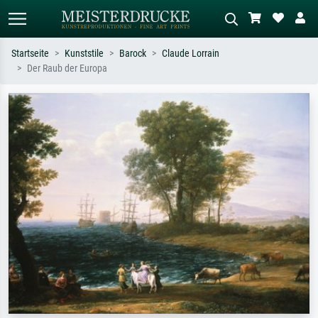
Startseite
Kunststile
Barock
Claude Lorrain
Der Raub der Europa
Standardsuche
KI-Bildersuche
Suchen Sie nach Künstlern, Werktiteln
Beschreiben Sie die Szene – z.B. Grüne
oder Stilen – z.B. Monet,
Wiese, Abstrakt mit viel Rot, Dunkles
Sternennacht, Impressionismus, Welle
Ölgemälde, Stehender Akt neben einem
Hokusai, Akt.
Baum.