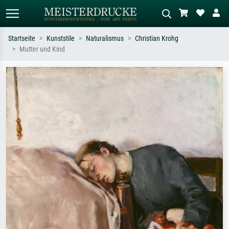
Startseite
Kunststile
Naturalismus
Christian Krohg
Mutter und Kind
Standardsuche
KI-Bildersuche
Suchen Sie nach Künstlern, Werktiteln
Beschreiben Sie die Szene – z.B. Grüne
oder Stilen – z.B. Monet,
Wiese, Abstrakt mit viel Rot, Dunkles
Sternennacht, Impressionismus, Welle
Ölgemälde, Stehender Akt neben einem
Hokusai, Akt.
Baum.