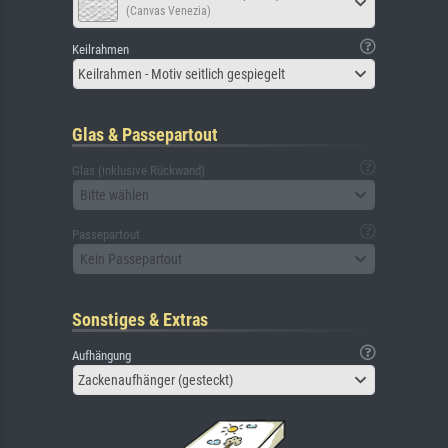
(Canvas Venezia)
Keilrahmen
Keilrahmen - Motiv seitlich gespiegelt
Glas & Passepartout
Glas (inklusive Rückwand)
Bitte wählen
Passepartout
Kein Passepartout
Sonstiges & Extras
Aufhängung
Zackenaufhänger (gesteckt)