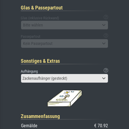
Glas & Passepartout
Glas (inklusive Rückwand)
Bitte wählen
Passepartout
Kein Passepartout
Sonstiges & Extras
Aufhängung
Zackenaufhänger (gesteckt)
Zusammenfassung
Gemälde
€ 70.92