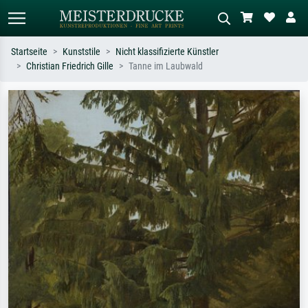
Startseite
Kunststile
Nicht klassifizierte Künstler
Christian Friedrich Gille
Tanne im Laubwald
Standardsuche
KI-Bildersuche
Suchen Sie nach Künstlern, Werktiteln
Beschreiben Sie die Szene – z.B. Grüne
oder Stilen – z.B. Monet,
Wiese, Abstrakt mit viel Rot, Dunkles
Sternennacht, Impressionismus, Welle
Ölgemälde, Stehender Akt neben einem
Hokusai, Akt.
Baum.