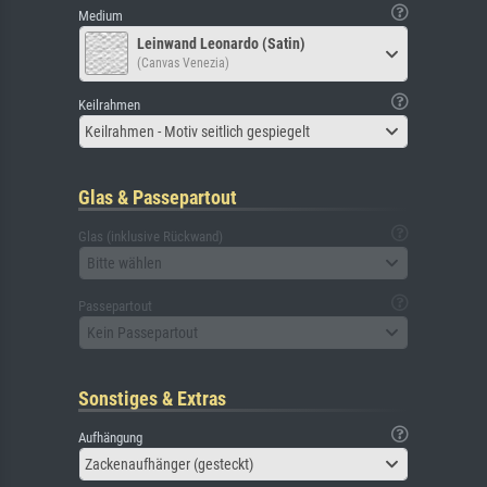
Medium
Leinwand Leonardo (Satin)
(Canvas Venezia)
Keilrahmen
Keilrahmen - Motiv seitlich gespiegelt
Glas & Passepartout
Glas (inklusive Rückwand)
Bitte wählen
Passepartout
Kein Passepartout
Sonstiges & Extras
Aufhängung
Zackenaufhänger (gesteckt)