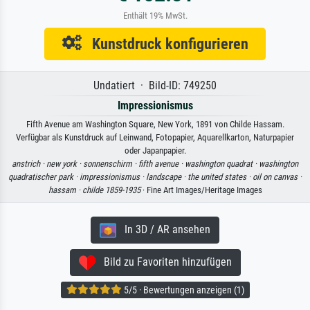
Enthält 19% MwSt.
Kunstdruck konfigurieren
Undatiert · Bild-ID: 749250
Impressionismus
Fifth Avenue am Washington Square, New York, 1891 von Childe Hassam.
Verfügbar als Kunstdruck auf Leinwand, Fotopapier, Aquarellkarton, Naturpapier
oder Japanpapier.
anstrich ·
new york ·
sonnenschirm ·
fifth avenue ·
washington quadrat ·
washington
quadratischer park ·
impressionismus ·
landscape ·
the united states ·
oil on canvas ·
hassam ·
childe 1859-1935
· Fine Art Images/Heritage Images
In 3D / AR ansehen
Bild zu Favoriten hinzufügen
5/5 · Bewertungen anzeigen (1)