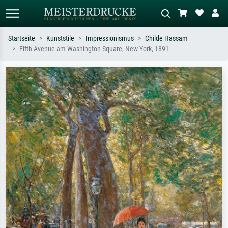
Startseite
Kunststile
Impressionismus
Childe Hassam
Fifth Avenue am Washington Square, New York, 1891
Standardsuche
KI-Bildersuche
Suchen Sie nach Künstlern, Werktiteln
Beschreiben Sie die Szene – z.B. Grüne
oder Stilen – z.B. Monet,
Wiese, Abstrakt mit viel Rot, Dunkles
Sternennacht, Impressionismus, Welle
Ölgemälde, Stehender Akt neben einem
Hokusai, Akt.
Baum.