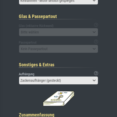
Keilrahmen - Motiv seitlich gespiegelt
Glas & Passepartout
Glas (inklusive Rückwand)
Bitte wählen
Passepartout
Kein Passepartout
Sonstiges & Extras
Aufhängung
Zackenaufhänger (gesteckt)
Zusammenfassung