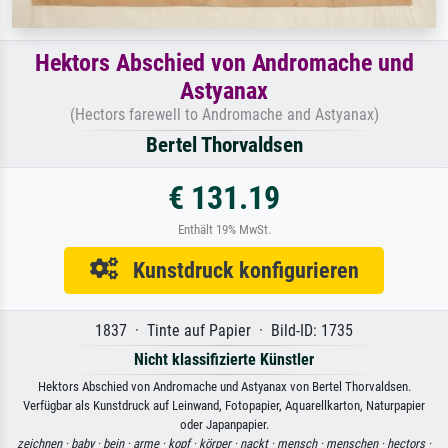
Hektors Abschied von Andromache und
Astyanax
(Hectors farewell to Andromache and Astyanax)
Bertel Thorvaldsen
€ 131.19
Enthält 19% MwSt.
Kunstdruck konfigurieren
1837 · Tinte auf Papier · Bild-ID: 1735
Nicht klassifizierte Künstler
Hektors Abschied von Andromache und Astyanax von Bertel Thorvaldsen.
Verfügbar als Kunstdruck auf Leinwand, Fotopapier, Aquarellkarton, Naturpapier
oder Japanpapier.
zeichnen ·
baby ·
bein ·
arme ·
kopf ·
körper ·
nackt ·
mensch ·
menschen ·
hectors ·