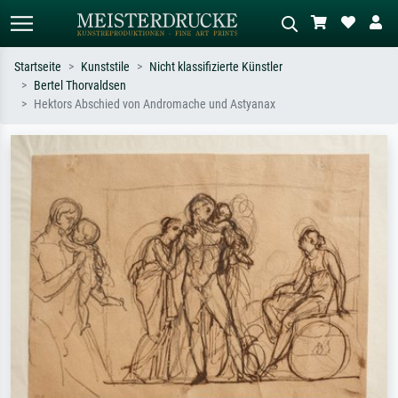
Startseite
Kunststile
Nicht klassifizierte Künstler
Bertel Thorvaldsen
Standardsuche
KI-Bildersuche
Hektors Abschied von Andromache und Astyanax
Suchen Sie nach Künstlern, Werktiteln
Beschreiben Sie die Szene – z.B. Grüne
oder Stilen – z.B. Monet,
Wiese, Abstrakt mit viel Rot, Dunkles
Sternennacht, Impressionismus, Welle
Ölgemälde, Stehender Akt neben einem
Hokusai, Akt.
Baum.