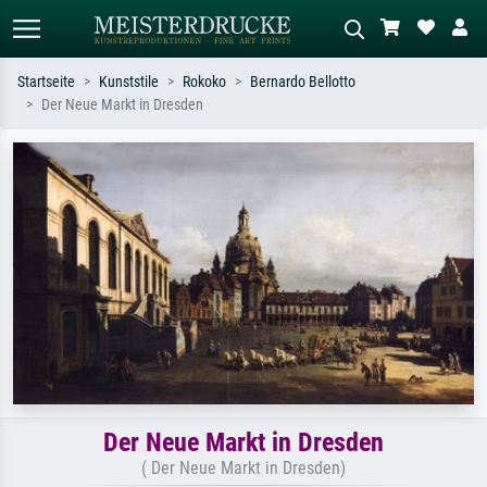
Startseite
Kunststile
Rokoko
Bernardo Bellotto
Der Neue Markt in Dresden
Standardsuche
KI-Bildersuche
Suchen Sie nach Künstlern, Werktiteln
Beschreiben Sie die Szene – z.B. Grüne
oder Stilen – z.B. Monet,
Wiese, Abstrakt mit viel Rot, Dunkles
Sternennacht, Impressionismus, Welle
Ölgemälde, Stehender Akt neben einem
Hokusai, Akt.
Baum.
Der Neue Markt in Dresden
( Der Neue Markt in Dresden)