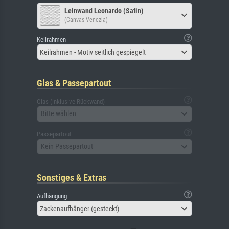
Leinwand Leonardo (Satin)
(Canvas Venezia)
Keilrahmen
Keilrahmen - Motiv seitlich gespiegelt
Glas & Passepartout
Glas (inklusive Rückwand)
Bitte wählen
Passepartout
Kein Passepartout
Sonstiges & Extras
Aufhängung
Zackenaufhänger (gesteckt)