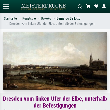
Startseite
Kunststile
Rokoko
Bernardo Bellotto
Dresden vom linken Ufer der Elbe, unterhalb der Befestigungen
Standardsuche
KI-Bildersuche
Suchen Sie nach Künstlern, Werktiteln
Beschreiben Sie die Szene – z.B. Grüne
oder Stilen – z.B. Monet,
Wiese, Abstrakt mit viel Rot, Dunkles
Sternennacht, Impressionismus, Welle
Ölgemälde, Stehender Akt neben einem
Hokusai, Akt.
Baum.
Dresden vom linken Ufer der Elbe, unterhalb
der Befestigungen