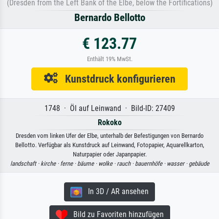
(Dresden from the Left Bank of the Elbe, below the Fortifications)
Bernardo Bellotto
€ 123.77
Enthält 19% MwSt.
Kunstdruck konfigurieren
1748 · Öl auf Leinwand · Bild-ID: 27409
Rokoko
Dresden vom linken Ufer der Elbe, unterhalb der Befestigungen von Bernardo
Bellotto. Verfügbar als Kunstdruck auf Leinwand, Fotopapier, Aquarellkarton,
Naturpapier oder Japanpapier.
landschaft ·
kirche ·
ferne ·
bäume ·
wolke ·
rauch ·
bauernhöfe ·
wasser ·
gebäude
In 3D / AR ansehen
Bild zu Favoriten hinzufügen