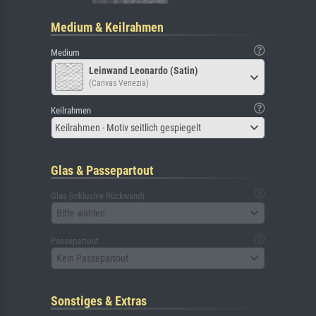
Medium & Keilrahmen
Medium
Leinwand Leonardo (Satin)
(Canvas Venezia)
Keilrahmen
Keilrahmen - Motiv seitlich gespiegelt
Glas & Passepartout
Glas (inklusive Rückwand)
Bitte wählen
Passepartout
Kein Passepartout
Sonstiges & Extras