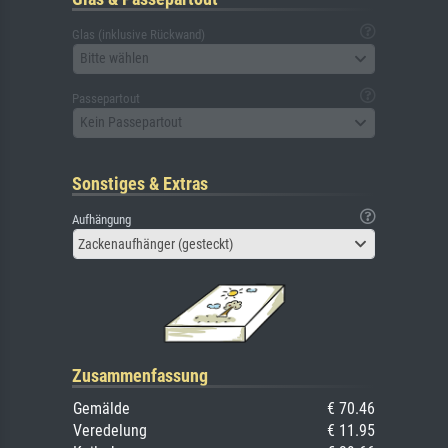
Glas (inklusive Rückwand)
Bitte wählen
Passepartout
Kein Passepartout
Sonstiges & Extras
Aufhängung
Zackenaufhänger (gesteckt)
Zusammenfassung
Gemälde
€ 70.46
Veredelung
€ 11.95