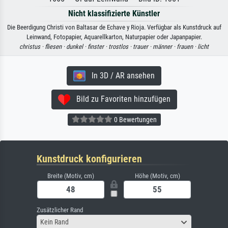
Nicht klassifizierte Künstler
Die Beerdigung Christi von Baltasar de Echave y Rioja. Verfügbar als Kunstdruck auf
Leinwand, Fotopapier, Aquarellkarton, Naturpapier oder Japanpapier.
christus ·
fliesen ·
dunkel ·
finster ·
trostlos ·
trauer ·
männer ·
frauen ·
licht
In 3D / AR ansehen
Bild zu Favoriten hinzufügen
0 Bewertungen
Kunstdruck konfigurieren
Breite (Motiv, cm)
Höhe (Motiv, cm)
Zusätzlicher Rand
Kein Rand