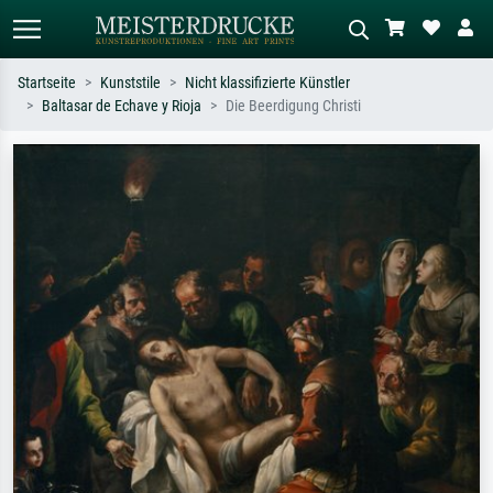
Startseite
Kunststile
Nicht klassifizierte Künstler
Baltasar de Echave y Rioja
Die Beerdigung Christi
Standardsuche
KI-Bildersuche
Suchen Sie nach Künstlern, Werktiteln
Beschreiben Sie die Szene – z.B. Grüne
oder Stilen – z.B. Monet,
Wiese, Abstrakt mit viel Rot, Dunkles
Sternennacht, Impressionismus, Welle
Ölgemälde, Stehender Akt neben einem
Hokusai, Akt.
Baum.