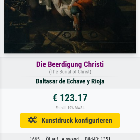
Die Beerdigung Christi
(The Burial of Christ)
Baltasar de Echave y Rioja
€ 123.17
Enthält 19% MwSt.
Kunstdruck konfigurieren
1665 · Öl auf Leinwand · Bild-ID: 1351