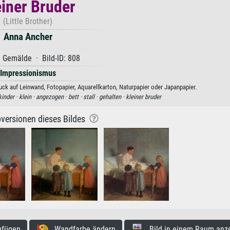
einer Bruder
(Little Brother)
Anna Ancher
 Gemälde · Bild-ID: 808
Impressionismus
uck auf Leinwand, Fotopapier, Aquarellkarton, Naturpapier oder Japanpapier.
kinder ·
klein ·
angezogen ·
bett ·
stall ·
gehalten ·
kleiner bruder
versionen dieses Bildes
ufügen
Wandfarbe ändern
Bild in einem Raum anz