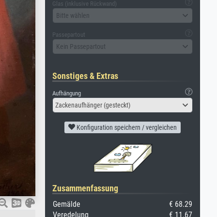
Glas (inklusive Rückwand)
Bitte wählen
Passepartout
Kein Passepartout
Sonstiges & Extras
Aufhängung
Zackenaufhänger (gesteckt)
Konfiguration speichern / vergleichen
Zusammenfassung
Gemälde
€ 68.29
Veredelung
€ 11.67