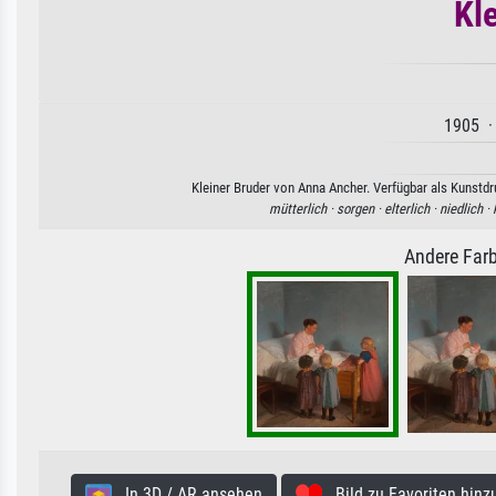
Kl
1905 ·
Kleiner Bruder von Anna Ancher. Verfügbar als Kunstdr
mütterlich ·
sorgen ·
elterlich ·
niedlich ·
Andere Farb
In 3D / AR ansehen
Bild zu Favoriten hinz