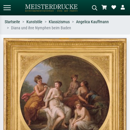
Startseite
Kunststile
Klassizismus
Angelica Kauffmann
Diana und ihre Nymphen beim Baden
Standardsuche
KI-Bildersuche
Suchen Sie nach Künstlern, Werktiteln
Beschreiben Sie die Szene – z.B. Grüne
oder Stilen – z.B. Monet,
Wiese, Abstrakt mit viel Rot, Dunkles
Sternennacht, Impressionismus, Welle
Ölgemälde, Stehender Akt neben einem
Hokusai, Akt.
Baum.