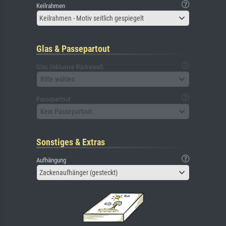
Keilrahmen
Keilrahmen - Motiv seitlich gespiegelt
Glas & Passepartout
Glas (inklusive Rückwand)
Bitte wählen
Passepartout
Kein Passepartout
Sonstiges & Extras
Aufhängung
Zackenaufhänger (gesteckt)