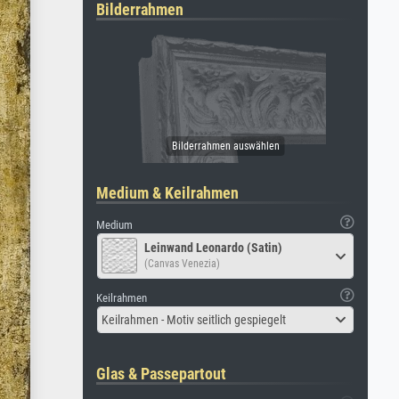
Bilderrahmen
Medium & Keilrahmen
Medium
Leinwand Leonardo (Satin)
(Canvas Venezia)
Keilrahmen
Keilrahmen - Motiv seitlich gespiegelt
Glas & Passepartout