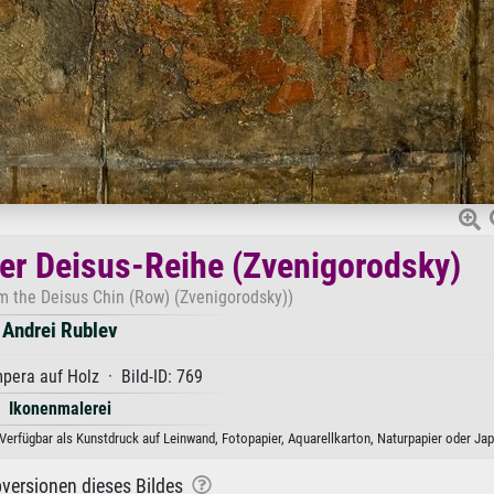
der Deisus-Reihe (Zvenigorodsky)
m the Deisus Chin (Row) (Zvenigorodsky))
Andrei Rublev
era auf Holz · Bild-ID: 769
Ikonenmalerei
Verfügbar als Kunstdruck auf Leinwand, Fotopapier, Aquarellkarton, Naturpapier oder Jap
versionen dieses Bildes