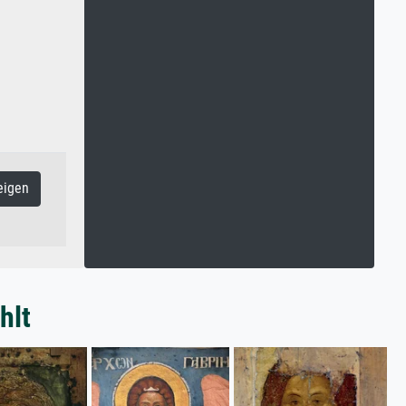
eigen
hlt