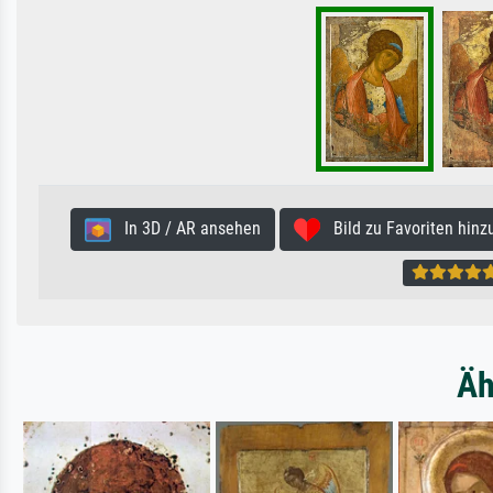
In 3D / AR ansehen
Bild zu Favoriten hinz
Äh