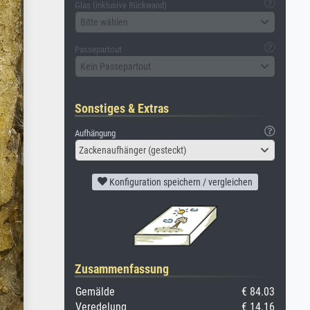
Glas (inklusive Rückwand)
Bitte wählen
Passepartout
Kein Passepartout
Sonstiges & Extras
Aufhängung
Zackenaufhänger (gesteckt)
Konfiguration speichern / vergleichen
Zusammenfassung
Gemälde
€ 84.03
Veredelung
€ 14.16