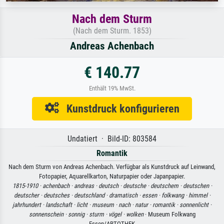
Nach dem Sturm
(Nach dem Sturm. 1853)
Andreas Achenbach
€ 140.77
Enthält 19% MwSt.
Kunstdruck konfigurieren
Undatiert · Bild-ID: 803584
Romantik
Nach dem Sturm von Andreas Achenbach. Verfügbar als Kunstdruck auf Leinwand,
Fotopapier, Aquarellkarton, Naturpapier oder Japanpapier.
1815-1910 ·
achenbach ·
andreas ·
deutsch ·
deutsche ·
deutschem ·
deutschen ·
deutscher ·
deutsches ·
deutschland ·
dramatisch ·
essen ·
folkwang ·
himmel ·
jahrhundert ·
landschaft ·
licht ·
museum ·
nach ·
natur ·
romantik ·
sonnenlicht ·
sonnenschein ·
sonnig ·
sturm ·
vögel ·
wolken
· Museum Folkwang
Essen/ARTOTHEK