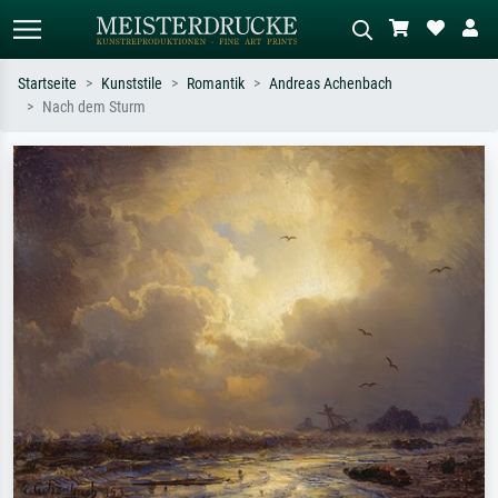
Startseite
Kunststile
Romantik
Andreas Achenbach
Nach dem Sturm
Standardsuche
KI-Bildersuche
Suchen Sie nach Künstlern, Werktiteln
Beschreiben Sie die Szene – z.B. Grüne
oder Stilen – z.B. Monet,
Wiese, Abstrakt mit viel Rot, Dunkles
Sternennacht, Impressionismus, Welle
Ölgemälde, Stehender Akt neben einem
Hokusai, Akt.
Baum.