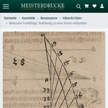
Startseite
Kunststile
Renaissance
Albrecht Dürer
Rekursive Punktfolge, freihändig zu einer Kurve verbunden
Standardsuche
KI-Bildersuche
Suchen Sie nach Künstlern, Werktiteln
Beschreiben Sie die Szene – z.B. Grüne
oder Stilen – z.B. Monet,
Wiese, Abstrakt mit viel Rot, Dunkles
Sternennacht, Impressionismus, Welle
Ölgemälde, Stehender Akt neben einem
Hokusai, Akt.
Baum.