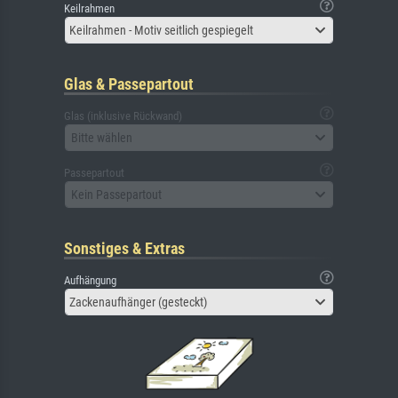
Keilrahmen
Keilrahmen - Motiv seitlich gespiegelt
Glas & Passepartout
Glas (inklusive Rückwand)
Bitte wählen
Passepartout
Kein Passepartout
Sonstiges & Extras
Aufhängung
Zackenaufhänger (gesteckt)