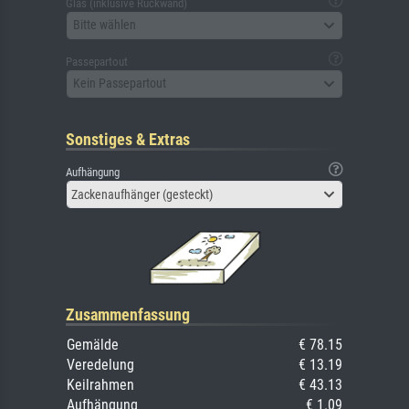
Glas (inklusive Rückwand)
Bitte wählen
Passepartout
Kein Passepartout
Sonstiges & Extras
Aufhängung
Zackenaufhänger (gesteckt)
Zusammenfassung
Gemälde
€ 78.15
Veredelung
€ 13.19
Keilrahmen
€ 43.13
Aufhängung
€ 1.09