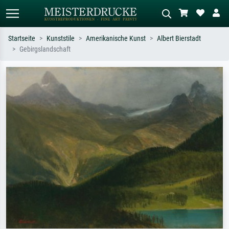
Startseite
Kunststile
Amerikanische Kunst
Albert Bierstadt
Gebirgslandschaft
Standardsuche
KI-Bildersuche
Suchen Sie nach Künstlern, Werktiteln
Beschreiben Sie die Szene – z.B. Grüne
oder Stilen – z.B. Monet,
Wiese, Abstrakt mit viel Rot, Dunkles
Sternennacht, Impressionismus, Welle
Ölgemälde, Stehender Akt neben einem
Hokusai, Akt.
Baum.