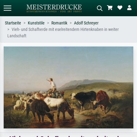
Startseite
Kunststile
Romantik
Adolf Schreyer
Vieh- und Schafherde mit eselreitendem Hirtenknaben in weiter
Standardsuche
KI-Bildersuche
Landschaft
Suchen Sie nach Künstlern, Werktiteln
Beschreiben Sie die Szene – z.B. Grüne
oder Stilen – z.B. Monet,
Wiese, Abstrakt mit viel Rot, Dunkles
Sternennacht, Impressionismus, Welle
Ölgemälde, Stehender Akt neben einem
Hokusai, Akt.
Baum.