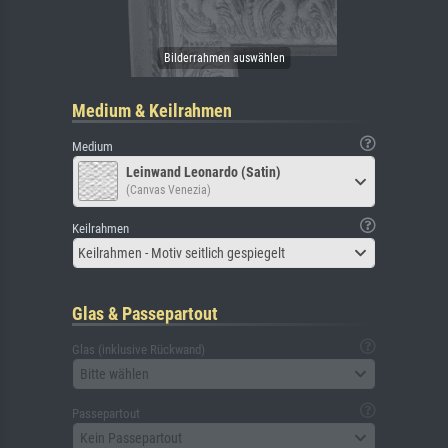
Medium & Keilrahmen
Medium
Leinwand Leonardo (Satin)
(Canvas Venezia)
Keilrahmen
Keilrahmen - Motiv seitlich gespiegelt
Glas & Passepartout
Glas (inklusive Rückwand)
Bitte wählen
Passepartout
Kein Passepartout