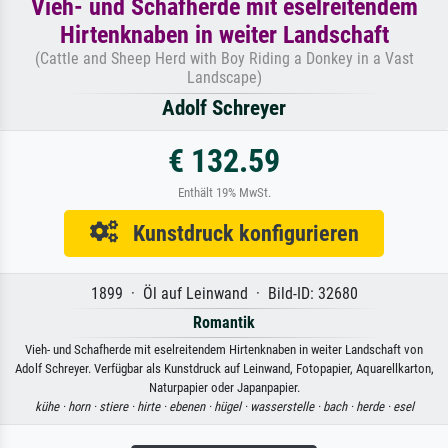
Vieh- und Schafherde mit eselreitendem
Hirtenknaben in weiter Landschaft
(Cattle and Sheep Herd with Boy Riding a Donkey in a Vast
Landscape)
Adolf Schreyer
€ 132.59
Enthält 19% MwSt.
Kunstdruck konfigurieren
1899 · Öl auf Leinwand · Bild-ID: 32680
Romantik
Vieh- und Schafherde mit eselreitendem Hirtenknaben in weiter Landschaft von
Adolf Schreyer. Verfügbar als Kunstdruck auf Leinwand, Fotopapier, Aquarellkarton,
Naturpapier oder Japanpapier.
kühe ·
horn ·
stiere ·
hirte ·
ebenen ·
hügel ·
wasserstelle ·
bach ·
herde ·
esel