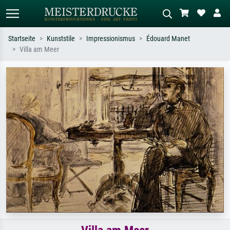
Startseite
Kunststile
Impressionismus
Édouard Manet
Villa am Meer
Standardsuche
KI-Bildersuche
Suchen Sie nach Künstlern, Werktiteln
Beschreiben Sie die Szene – z.B. Grüne
oder Stilen – z.B. Monet,
Wiese, Abstrakt mit viel Rot, Dunkles
Sternennacht, Impressionismus, Welle
Ölgemälde, Stehender Akt neben einem
Hokusai, Akt.
Baum.