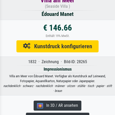
Villa am Meer
(Seaside Villa )
Édouard Manet
€ 146.66
Enthält 19% MwSt.
Kunstdruck konfigurieren
1832 · Zeichnung · Bild-ID: 28265
Impressionismus
Villa am Meer von Édouard Manet. Verfügbar als Kunstdruck auf Leinwand,
Fotopapier, Aquarellkarton, Naturpapier oder Japanpapier.
nachdenklich ·
schwarz ·
nachdenklich ·
männer ·
sitzen ·
stühle ·
tisch ·
papier ·
stift
·
braun
In 3D / AR ansehen