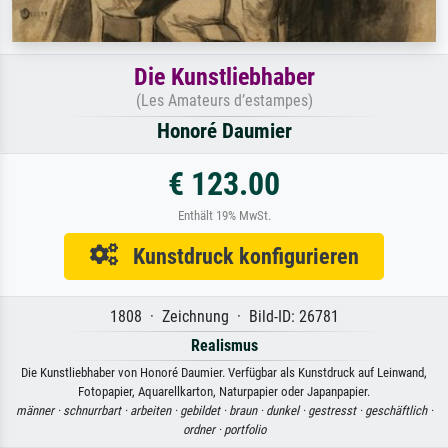
Die Kunstliebhaber
(Les Amateurs d’estampes)
Honoré Daumier
€ 123.00
Enthält 19% MwSt.
Kunstdruck konfigurieren
1808 · Zeichnung · Bild-ID: 26781
Realismus
Die Kunstliebhaber von Honoré Daumier. Verfügbar als Kunstdruck auf Leinwand,
Fotopapier, Aquarellkarton, Naturpapier oder Japanpapier.
männer ·
schnurrbart ·
arbeiten ·
gebildet ·
braun ·
dunkel ·
gestresst ·
geschäftlich ·
ordner ·
portfolio