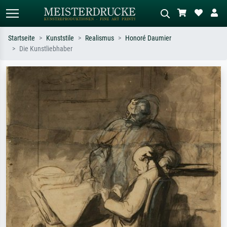
Startseite
Kunststile
Realismus
Honoré Daumier
Die Kunstliebhaber
Standardsuche
KI-Bildersuche
Suchen Sie nach Künstlern, Werktiteln
Beschreiben Sie die Szene – z.B. Grüne
oder Stilen – z.B. Monet,
Wiese, Abstrakt mit viel Rot, Dunkles
Sternennacht, Impressionismus, Welle
Ölgemälde, Stehender Akt neben einem
Hokusai, Akt.
Baum.