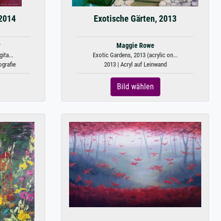
2014
Exotische Gärten, 2013
w
Maggie Rowe
ita...
Exotic Gardens, 2013 (acrylic on...
ografie
2013 | Acryl auf Leinwand
Bild wählen