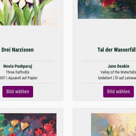
Drei Narzissen
Tal der Wasserfäl
Neela Pushparaj
Jane Deakin
Three Daffodils
Valley of the Waterfall
007 | Aquarell auf Papier
Undatiert | Öl auf Leinwa
Bild wählen
Bild wählen