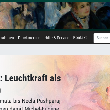
Kontakt
errahmen
Druckmedien
Hilfe & Service
: Leuchtkraft als
m
omata bis Neela Pushparaj
lgen damit Michel-Eugène