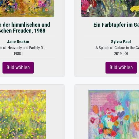
n der himmlischen und
Ein Farbtupfer im G
ischen Freuden, 1988
Jane Deakin
Sylvia Paul
n of Heavenly and Earthly D...
A Splash of Colour in the G
1988 |
2019 | Öl
Bild wählen
Bild wählen