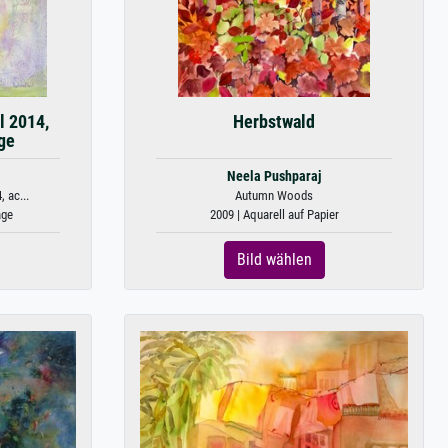
l 2014,
Herbstwald
ge
Neela Pushparaj
 ac...
Autumn Woods
age
2009 | Aquarell auf Papier
Bild wählen