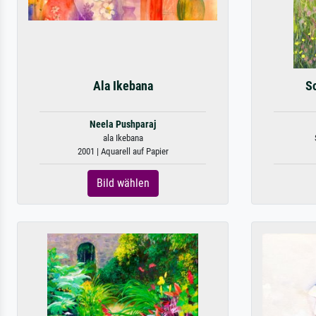
Ala Ikebana
S
Neela Pushparaj
ala Ikebana
2001 | Aquarell auf Papier
Bild wählen