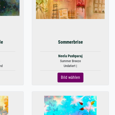
le
Sommerbrise
Neela Pushparaj
s
Summer Breeze
nd
Undatiert |
Bild wählen