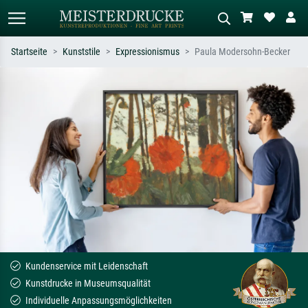
Startseite
Kunststile
Expressionismus
Paula Modersohn-Becker
Standardsuche
KI-Bildersuche
Suchen Sie nach Künstlern, Werktiteln
Beschreiben Sie die Szene – z.B. Grüne
oder Stilen – z.B. Monet,
Wiese, Abstrakt mit viel Rot, Dunkles
Sternennacht, Impressionismus, Welle
Ölgemälde, Stehender Akt neben einem
Hokusai, Akt.
Baum.
Kundenservice mit Leidenschaft
Kunstdrucke in Museumsqualität
Individuelle Anpassungsmöglichkeiten