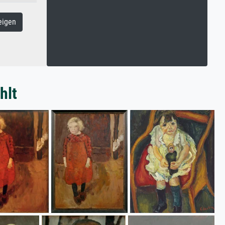
eigen
hlt