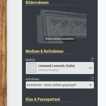
Bilderrahmen
Medium & Keilrahmen
Medium
Leinwand Leonardo (Satin)
(Canvas Venezia)
Keilrahmen
Keilrahmen - Motiv seitlich gespiegelt
Glas & Passepartout