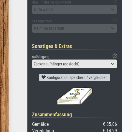
Glas (inklusive Rückwand)
Bitte wählen
Passepartout
Kein Passepartout
Sonstiges & Extras
Aufhängung
Zackenaufhänger (gesteckt)
Konfiguration speichern / vergleichen
Zusammenfassung
Gemälde
€ 85.06
Veredelung
€ 14.29