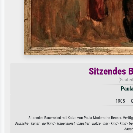
Sitzendes B
(Seated
Paul
1905 · G
Sitzendes Bauernkind mit Katze von Paula Modersohn-Becker. Verfügba
deutsche ·
kunst ·
dorfkind ·
frauenkunst ·
haustier ·
katze ·
tier ·
kind ·
kind ·
tie
bauer