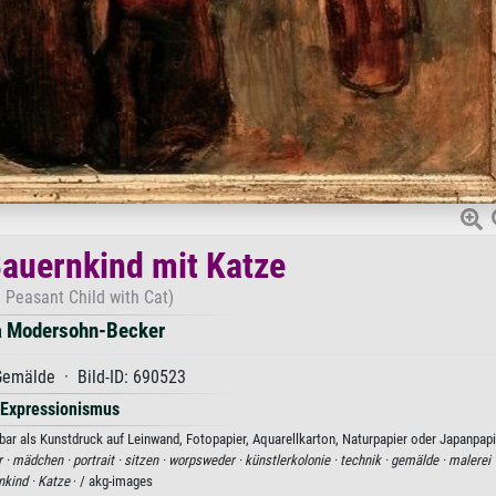
auernkind mit Katze
 Peasant Child with Cat)
a Modersohn-Becker
emälde · Bild-ID: 690523
Expressionismus
r als Kunstdruck auf Leinwand, Fotopapier, Aquarellkarton, Naturpapier oder Japanpapi
r ·
mädchen ·
portrait ·
sitzen ·
worpsweder ·
künstlerkolonie ·
technik ·
gemälde ·
malerei 
nkind ·
Katze
· / akg-images