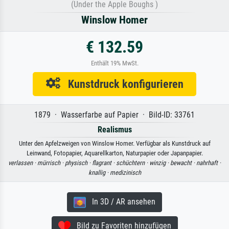
(Under the Apple Boughs )
Winslow Homer
€ 132.59
Enthält 19% MwSt.
Kunstdruck konfigurieren
1879 · Wasserfarbe auf Papier · Bild-ID: 33761
Realismus
Unter den Apfelzweigen von Winslow Homer. Verfügbar als Kunstdruck auf
Leinwand, Fotopapier, Aquarellkarton, Naturpapier oder Japanpapier.
verlassen ·
mürrisch ·
physisch ·
flagrant ·
schüchtern ·
winzig ·
bewacht ·
nahrhaft ·
knallig ·
medizinisch
In 3D / AR ansehen
Bild zu Favoriten hinzufügen