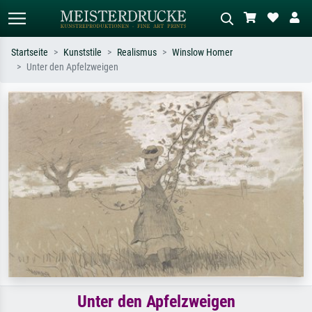
Startseite
Kunststile
Realismus
Winslow Homer
Unter den Apfelzweigen
Standardsuche
KI-Bildersuche
Suchen Sie nach Künstlern, Werktiteln
Beschreiben Sie die Szene – z.B. Grüne
oder Stilen – z.B. Monet,
Wiese, Abstrakt mit viel Rot, Dunkles
Sternennacht, Impressionismus, Welle
Ölgemälde, Stehender Akt neben einem
Hokusai, Akt.
Baum.
Unter den Apfelzweigen