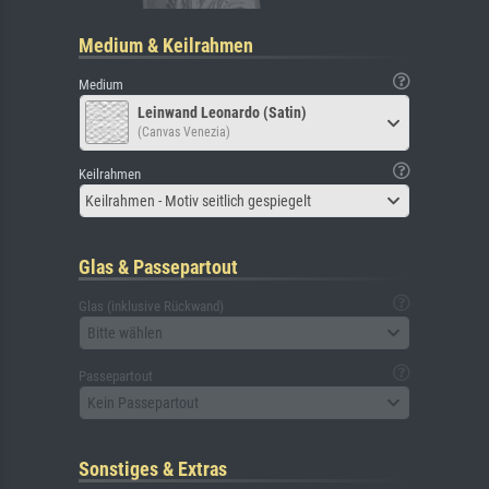
Medium & Keilrahmen
Medium
Leinwand Leonardo (Satin)
(Canvas Venezia)
Keilrahmen
Keilrahmen - Motiv seitlich gespiegelt
Glas & Passepartout
Glas (inklusive Rückwand)
Bitte wählen
Passepartout
Kein Passepartout
Sonstiges & Extras