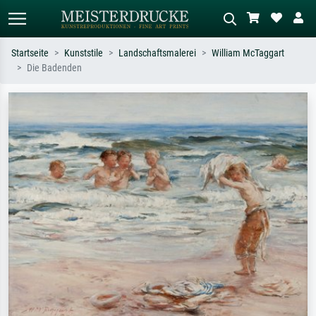
Startseite
Kunststile
Landschaftsmalerei
William McTaggart
Die Badenden
Standardsuche
KI-Bildersuche
Suchen Sie nach Künstlern, Werktiteln
Beschreiben Sie die Szene – z.B. Grüne
oder Stilen – z.B. Monet,
Wiese, Abstrakt mit viel Rot, Dunkles
Sternennacht, Impressionismus, Welle
Ölgemälde, Stehender Akt neben einem
Hokusai, Akt.
Baum.