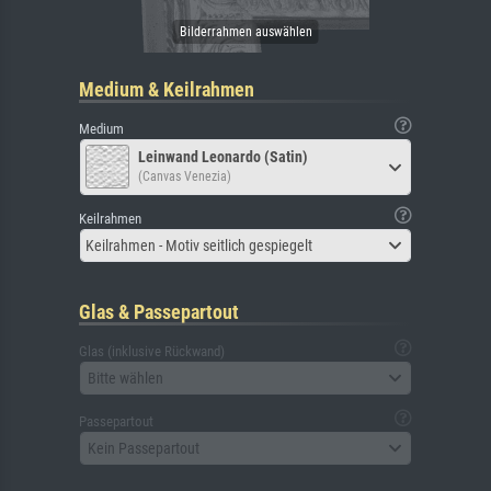
Medium & Keilrahmen
Medium
Leinwand Leonardo (Satin)
(Canvas Venezia)
Keilrahmen
Keilrahmen - Motiv seitlich gespiegelt
Glas & Passepartout
Glas (inklusive Rückwand)
Bitte wählen
Passepartout
Kein Passepartout