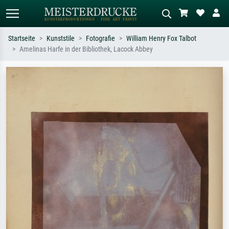
Startseite
Kunststile
Fotografie
William Henry Fox Talbot
Amelinas Harfe in der Bibliothek, Lacock Abbey
Standardsuche
KI-Bildersuche
Suchen Sie nach Künstlern, Werktiteln
Beschreiben Sie die Szene – z.B. Grüne
oder Stilen – z.B. Monet,
Wiese, Abstrakt mit viel Rot, Dunkles
Sternennacht, Impressionismus, Welle
Ölgemälde, Stehender Akt neben einem
Hokusai, Akt.
Baum.