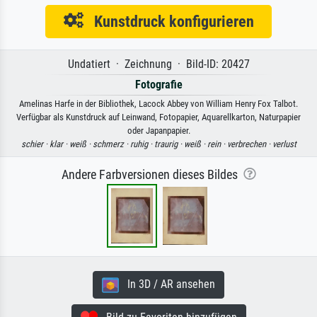
Kunstdruck konfigurieren
Undatiert · Zeichnung · Bild-ID: 20427
Fotografie
Amelinas Harfe in der Bibliothek, Lacock Abbey von William Henry Fox Talbot.
Verfügbar als Kunstdruck auf Leinwand, Fotopapier, Aquarellkarton, Naturpapier
oder Japanpapier.
schier ·
klar ·
weiß ·
schmerz ·
ruhig ·
traurig ·
weiß ·
rein ·
verbrechen ·
verlust
Andere Farbversionen dieses Bildes
In 3D / AR ansehen