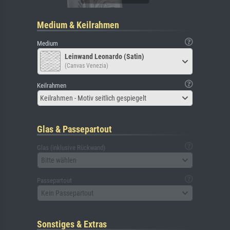
Medium & Keilrahmen
Medium
Leinwand Leonardo (Satin)
(Canvas Venezia)
Keilrahmen
Keilrahmen - Motiv seitlich gespiegelt
Glas & Passepartout
Glas (inklusive Rückwand)
Bitte wählen
Passepartout
Kein Passepartout
Sonstiges & Extras