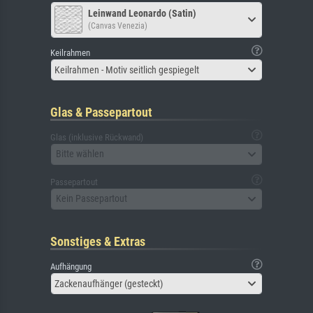
Leinwand Leonardo (Satin)
(Canvas Venezia)
Keilrahmen
Keilrahmen - Motiv seitlich gespiegelt
Glas & Passepartout
Glas (inklusive Rückwand)
Bitte wählen
Passepartout
Kein Passepartout
Sonstiges & Extras
Aufhängung
Zackenaufhänger (gesteckt)