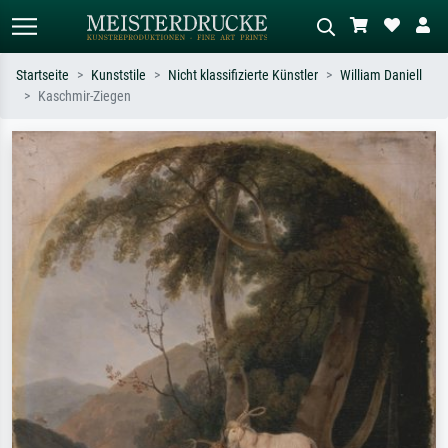
Startseite
Kunststile
Nicht klassifizierte Künstler
William Daniell
Kaschmir-Ziegen
Standardsuche
KI-Bildersuche
Suchen Sie nach Künstlern, Werktiteln
Beschreiben Sie die Szene – z.B. Grüne
oder Stilen – z.B. Monet,
Wiese, Abstrakt mit viel Rot, Dunkles
Sternennacht, Impressionismus, Welle
Ölgemälde, Stehender Akt neben einem
Hokusai, Akt.
Baum.