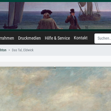
Kontakt
errahmen
Druckmedien
Hilfe & Service
shton
Das Tal, Eldwick