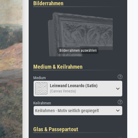
Bilderrahmen
Medium & Keilrahmen
Medium
Leinwand Leonardo (Satin)
(Canvas Venezia)
Keilrahmen
Keilrahmen - Motiv seitlich gespiegelt
Glas & Passepartout