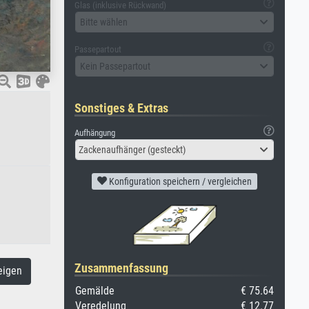
Glas (inklusive Rückwand)
Bitte wählen
Passepartout
Kein Passepartout
Sonstiges & Extras
Aufhängung
Zackenaufhänger (gesteckt)
Konfiguration speichern / vergleichen
Zusammenfassung
eigen
Gemälde
€ 75.64
Veredelung
€ 12.77