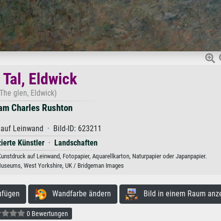
 Tal, Eldwick
The glen, Eldwick)
iam Charles Rushton
 auf Leinwand · Bild-ID: 623211
zierte Künstler
·
Landschaften
Kunstdruck auf Leinwand, Fotopapier, Aquarellkarton, Naturpapier oder Japanpapier.
 Museums, West Yorkshire, UK / Bridgeman Images
ufügen
Wandfarbe ändern
Bild in einem Raum anz
0 Bewertungen