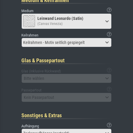
Medium & Keilrahmen
Medium
Leinwand Leonardo (Satin)
(Canvas Venezia)
Keilrahmen
Keilrahmen - Motiv seitlich gespiegelt
Glas & Passepartout
Glas (inklusive Rückwand)
Bitte wählen
Passepartout
Kein Passepartout
Sonstiges & Extras
Aufhängung