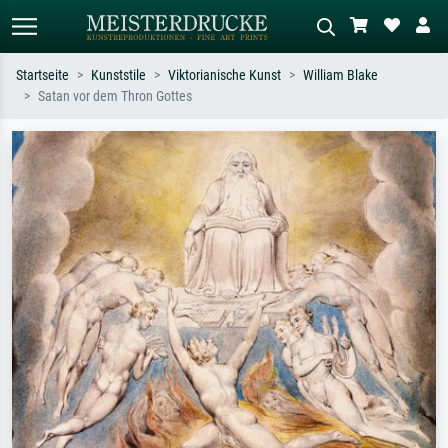
Startseite
Kunststile
Viktorianische Kunst
William Blake
Satan vor dem Thron Gottes
Standardsuche
KI-Bildersuche
Suchen Sie nach Künstlern, Werktiteln
Beschreiben Sie die Szene – z.B. Grüne
oder Stilen – z.B. Monet,
Wiese, Abstrakt mit viel Rot, Dunkles
Sternennacht, Impressionismus, Welle
Ölgemälde, Stehender Akt neben einem
Hokusai, Akt.
Baum.