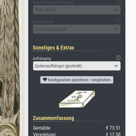
Glas (inklusive Rückwand)
Bitte wählen
Passepartout
Kein Passepartout
Sonstiges & Extras
Aufhängung
Zackenaufhänger (gesteckt)
Konfiguration speichern / vergleichen
Zusammenfassung
Gemälde
€ 73.51
Veredelung
€ 12.50