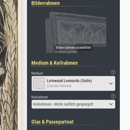
Bilderrahmen
Medium & Keilrahmen
Medium
Leinwand Leonardo (Satin)
(Canvas Venezia)
Keilrahmen
Keilrahmen - Motiv seitlich gespiegelt
Glas & Passepartout