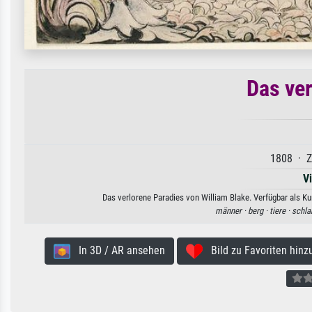
Das ve
1808 · Z
V
Das verlorene Paradies von William Blake. Verfügbar als Ku
männer ·
berg ·
tiere ·
schla
In 3D / AR ansehen
Bild zu Favoriten hinz