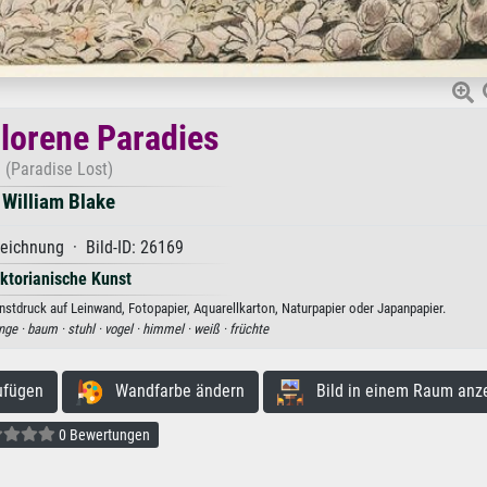
rlorene Paradies
(Paradise Lost)
William Blake
eichnung · Bild-ID: 26169
iktorianische Kunst
nstdruck auf Leinwand, Fotopapier, Aquarellkarton, Naturpapier oder Japanpapier.
nge ·
baum ·
stuhl ·
vogel ·
himmel ·
weiß ·
früchte
ufügen
Wandfarbe ändern
Bild in einem Raum anz
0 Bewertungen