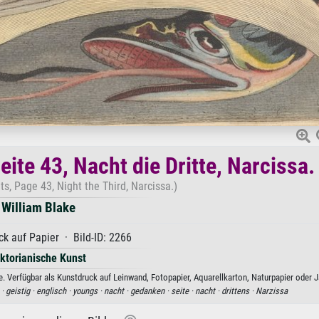
te 43, Nacht die Dritte, Narcissa.
s, Page 43, Night the Third, Narcissa.)
William Blake
k auf Papier · Bild-ID: 2266
iktorianische Kunst
e. Verfügbar als Kunstdruck auf Leinwand, Fotopapier, Aquarellkarton, Naturpapier oder J
 ·
geistig ·
englisch ·
youngs ·
nacht ·
gedanken ·
seite ·
nacht ·
drittens ·
Narzissa