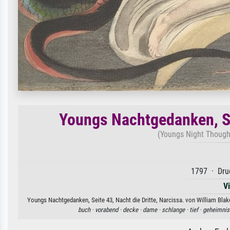
Youngs Nachtgedanken, Sei
(Youngs Night Thought
1797 · Druc
V
Youngs Nachtgedanken, Seite 43, Nacht die Dritte, Narcissa. von William Blak
buch ·
vorabend ·
decke ·
dame ·
schlange ·
tief ·
geheimnis