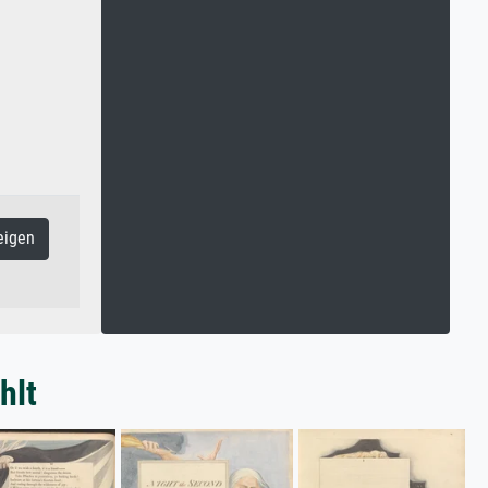
eigen
hlt