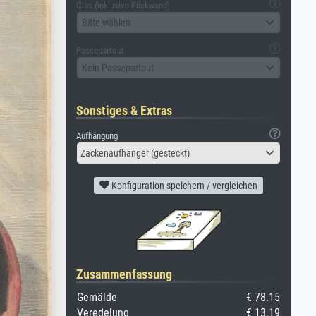
Glas (inklusive Rückwand)
Bitte wählen
Passepartout
Kein Passepartout
Sonstiges & Extras
Aufhängung
Zackenaufhänger (gesteckt)
Konfiguration speichern / vergleichen
Zusammenfassung
Gemälde
€ 78.15
Veredelung
€ 13.19