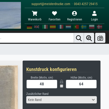
support@meisterdrucke.com · 0043 4257 29415
Warenkorb
Favoriten
Registrieren
Login
Kunstdruck konfigurieren
Breite (Motiv, cm)
Höhe (Motiv, cm)
Zusätzlicher Rand
Kein Rand