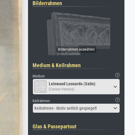
Bilderrahmen
Medium & Keilrahmen
Medium
Leinwand Leonardo (Satin)
(Canvas Venezia)
Keilrahmen
Keilrahmen - Motiv seitlich gespiegelt
Glas & Passepartout