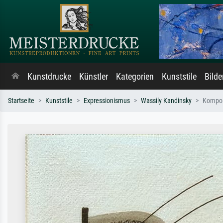
Kunstdrucke
Künstler
Kategorien
Kunststile
Bild
Startseite
Kunststile
Expressionismus
Wassily Kandinsky
Kompos