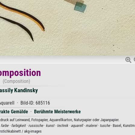
omposition
(Composition)
assily Kandinsky
quarell · Bild-ID: 685116
rakte Gemälde
·
Berühmte Meisterwerke
ruck auf Leinwand, Fotopapier, Aquarellkarton, Naturpapier oder Japanpapier.
·
farbe ·
farbigkeit ·
russische ·
kunst ·
technik ·
aquarell ·
malerei ·
tusche
· Basel, Kunst
rstichkabinett / akg-images