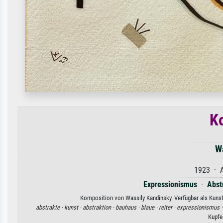
K
W
1923 · A
Expressionismus
·
Abst
Komposition von Wassily Kandinsky. Verfügbar als Kunstd
abstrakte ·
kunst ·
abstraktion ·
bauhaus ·
blaue ·
reiter ·
expressionismus 
Kupfe