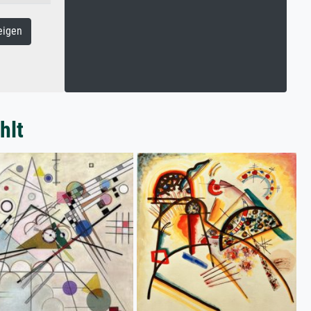
eigen
hlt