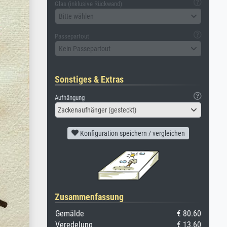
Glas (inklusive Rückwand)
Bitte wählen
Passepartout
Kein Passepartout
Sonstiges & Extras
Aufhängung
Zackenaufhänger (gesteckt)
Konfiguration speichern / vergleichen
Zusammenfassung
Gemälde
€ 80.60
Veredelung
€ 13.60