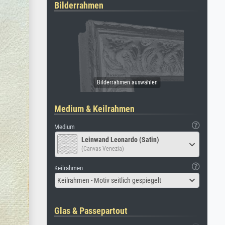
Bilderrahmen
Medium & Keilrahmen
Medium
Leinwand Leonardo (Satin)
(Canvas Venezia)
Keilrahmen
Keilrahmen - Motiv seitlich gespiegelt
Glas & Passepartout