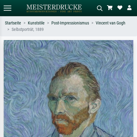
Startseite
Kunststile
Post-Impressionismus
Vincent van Gogh
Selbstporträt, 1889
Standardsuche
KI-Bildersuche
Suchen Sie nach Künstlern, Werktiteln
Beschreiben Sie die Szene – z.B. Grüne
oder Stilen – z.B. Monet,
Wiese, Abstrakt mit viel Rot, Dunkles
Sternennacht, Impressionismus, Welle
Ölgemälde, Stehender Akt neben einem
Hokusai, Akt.
Baum.