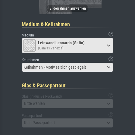
Medium & Keilrahmen
Medium
Leinwand Leonardo (Satin)
(Canvas Venezia)
Keilrahmen
Keilrahmen - Motiv seitlich gespiegelt
Glas & Passepartout
Glas (inklusive Rückwand)
Bitte wählen
Passepartout
Kein Passepartout