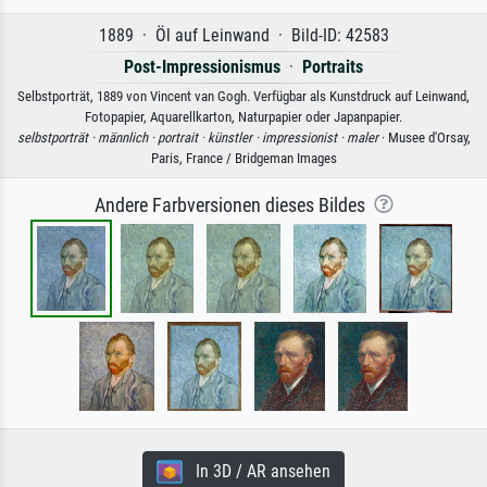
1889 · Öl auf Leinwand · Bild-ID: 42583
Post-Impressionismus
·
Portraits
Selbstporträt, 1889 von Vincent van Gogh. Verfügbar als Kunstdruck auf Leinwand,
Fotopapier, Aquarellkarton, Naturpapier oder Japanpapier.
selbstporträt ·
männlich ·
portrait ·
künstler ·
impressionist ·
maler
· Musee d'Orsay,
Paris, France / Bridgeman Images
Andere Farbversionen dieses Bildes
In 3D / AR ansehen