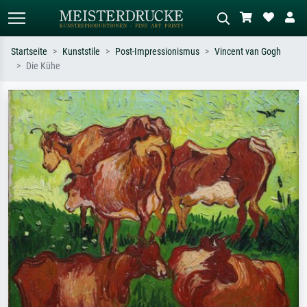
Startseite
Kunststile
Post-Impressionismus
Vincent van Gogh
Die Kühe
Standardsuche
KI-Bildersuche
Suchen Sie nach Künstlern, Werktiteln
Beschreiben Sie die Szene – z.B. Grüne
oder Stilen – z.B. Monet,
Wiese, Abstrakt mit viel Rot, Dunkles
Sternennacht, Impressionismus, Welle
Ölgemälde, Stehender Akt neben einem
Hokusai, Akt.
Baum.