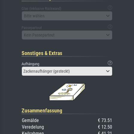
Glas (inklusive Rückwand)
Bitte wählen
Passepartout
Kein Passepartout
Sonstiges & Extras
Aufhängung
Zackenaufhänger (gesteckt)
Zusammenfassung
Gemälde
€ 73.51
Veredelung
€ 12.50
Keilrahmen
€ 41.21