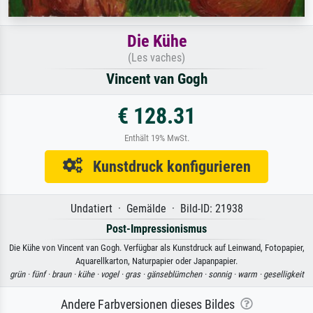
Die Kühe
(Les vaches)
Vincent van Gogh
€ 128.31
Enthält 19% MwSt.
Kunstdruck konfigurieren
Undatiert · Gemälde · Bild-ID: 21938
Post-Impressionismus
Die Kühe von Vincent van Gogh. Verfügbar als Kunstdruck auf Leinwand, Fotopapier,
Aquarellkarton, Naturpapier oder Japanpapier.
grün ·
fünf ·
braun ·
kühe ·
vogel ·
gras ·
gänseblümchen ·
sonnig ·
warm ·
geselligkeit
Andere Farbversionen dieses Bildes