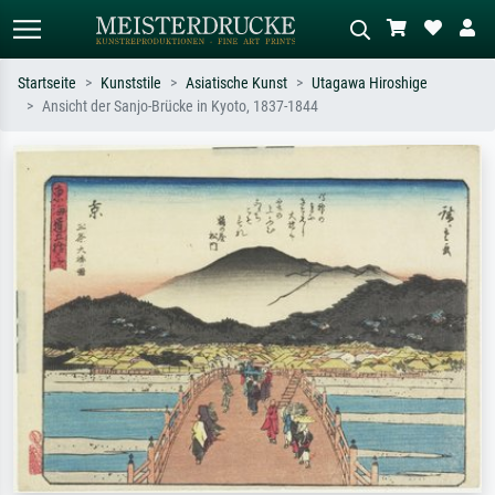
Startseite
Kunststile
Asiatische Kunst
Utagawa Hiroshige
Ansicht der Sanjo-Brücke in Kyoto, 1837-1844
Standardsuche
KI-Bildersuche
Suchen Sie nach Künstlern, Werktiteln
Beschreiben Sie die Szene – z.B. Grüne
oder Stilen – z.B. Monet,
Wiese, Abstrakt mit viel Rot, Dunkles
Sternennacht, Impressionismus, Welle
Ölgemälde, Stehender Akt neben einem
Hokusai, Akt.
Baum.