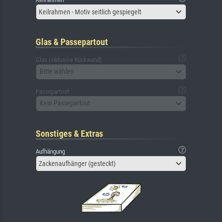
Keilrahmen - Motiv seitlich gespiegelt
Glas & Passepartout
Glas (inklusive Rückwand)
Bitte wählen
Passepartout
Kein Passepartout
Sonstiges & Extras
Aufhängung
Zackenaufhänger (gesteckt)