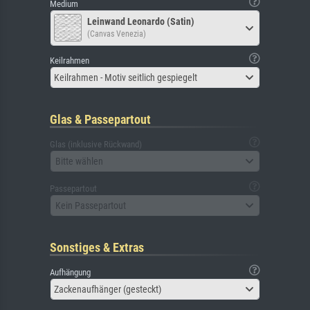
Medium
Leinwand Leonardo (Satin)
(Canvas Venezia)
Keilrahmen
Keilrahmen - Motiv seitlich gespiegelt
Glas & Passepartout
Glas (inklusive Rückwand)
Bitte wählen
Passepartout
Kein Passepartout
Sonstiges & Extras
Aufhängung
Zackenaufhänger (gesteckt)