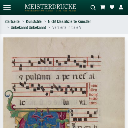
Startseite
Kunststile
Nicht klassifizierte Künstler
Unbekannt Unbekannt
Verzierte Initiale V
Standardsuche
KI-Bildersuche
Suchen Sie nach Künstlern, Werktiteln
Beschreiben Sie die Szene – z.B. Grüne
oder Stilen – z.B. Monet,
Wiese, Abstrakt mit viel Rot, Dunkles
Sternennacht, Impressionismus, Welle
Ölgemälde, Stehender Akt neben einem
Hokusai, Akt.
Baum.