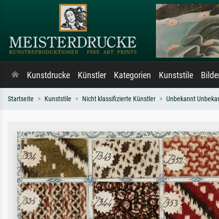
Kunstdrucke
Künstler
Kategorien
Kunststile
Bild
Startseite
Kunststile
Nicht klassifizierte Künstler
Unbekannt Unbeka