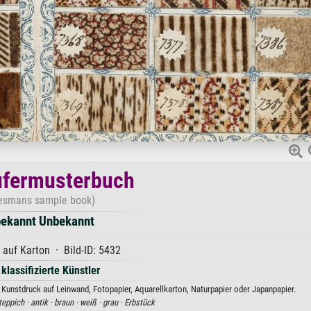
ufermusterbuch
esmans sample book)
ekannt Unbekannt
 auf Karton · Bild-ID: 5432
 klassifizierte Künstler
unstdruck auf Leinwand, Fotopapier, Aquarellkarton, Naturpapier oder Japanpapier.
eppich ·
antik ·
braun ·
weiß ·
grau ·
Erbstück