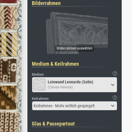
Bilderrahmen
Medium & Keilrahmen
Medium
Leinwand Leonardo (Satin)
(Canvas Venezia)
Keilrahmen
Keilrahmen - Motiv seitlich gespiegelt
Glas & Passepartout