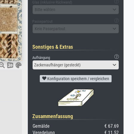
Glas (inklusive Rückwand)
Bitte wählen
Passepartout
Kein Passepartout
Sonstiges & Extras
Aufhängung
Zackenaufhänger (gesteckt)
Konfiguration speichern / vergleichen
Zusammenfassung
Gemälde
€ 67.69
Veredelung
€ 11.52