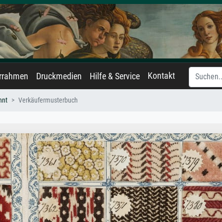
Kontakt
errahmen
Druckmedien
Hilfe & Service
nnt
Verkäufermusterbuch