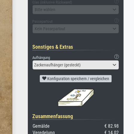
Glas (inklusive Rückwand)
Bitte wählen
Passepartout
Kein Passepartout
Sonstiges & Extras
Aufhängung
Zackenaufhänger (gesteckt)
Konfiguration speichern / vergleichen
Zusammenfassung
Gemälde
€ 82.98
Veredelung
€ 14.02