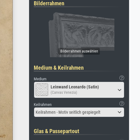
Bilderrahmen
Medium & Keilrahmen
Medium
Leinwand Leonardo (Satin)
(Canvas Venezia)
Keilrahmen
Keilrahmen - Motiv seitlich gespiegelt
Glas & Passepartout