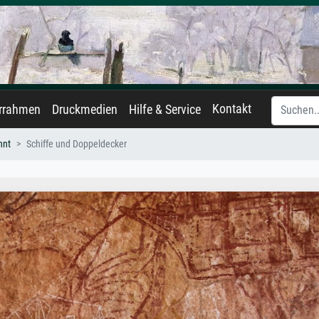
Kontakt
errahmen
Druckmedien
Hilfe & Service
nnt
Schiffe und Doppeldecker