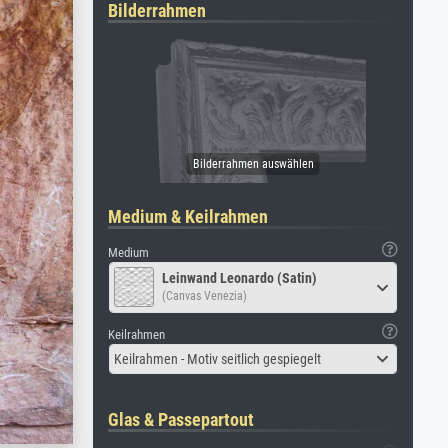
Bilderrahmen
Medium & Keilrahmen
Medium
Leinwand Leonardo (Satin)
(Canvas Venezia)
Keilrahmen
Keilrahmen - Motiv seitlich gespiegelt
Glas & Passepartout