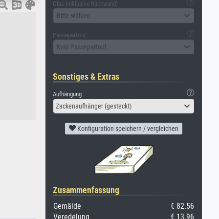
Glas (inklusive Rückwand)
Bitte wählen
Passepartout
Kein Passepartout
Sonstiges & Extras
Aufhängung
Zackenaufhänger (gesteckt)
Konfiguration speichern / vergleichen
Zusammenfassung
Gemälde
€ 82.56
Veredelung
€ 13.96