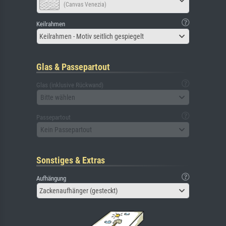
(Canvas Venezia)
Keilrahmen
Keilrahmen - Motiv seitlich gespiegelt
Glas & Passepartout
Glas (inklusive Rückwand)
Bitte wählen
Passepartout
Kein Passepartout
Sonstiges & Extras
Aufhängung
Zackenaufhänger (gesteckt)