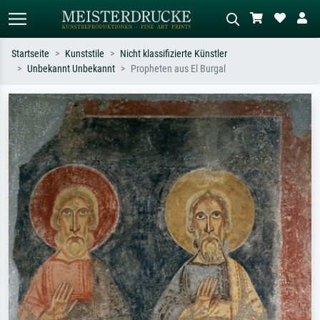
Startseite
Kunststile
Nicht klassifizierte Künstler
Unbekannt Unbekannt
Propheten aus El Burgal
Standardsuche
KI-Bildersuche
Suchen Sie nach Künstlern, Werktiteln
Beschreiben Sie die Szene – z.B. Grüne
oder Stilen – z.B. Monet,
Wiese, Abstrakt mit viel Rot, Dunkles
Sternennacht, Impressionismus, Welle
Ölgemälde, Stehender Akt neben einem
Hokusai, Akt.
Baum.