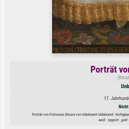
Porträt vo
(Ritra
Unb
17. Jahrhund
Nicht
Porträt von Polissena d'Assia von Unbekannt Unbekannt. Verfügbar 
weiß ·
teppich ·
gold 