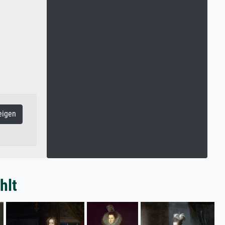
eigen
hlt