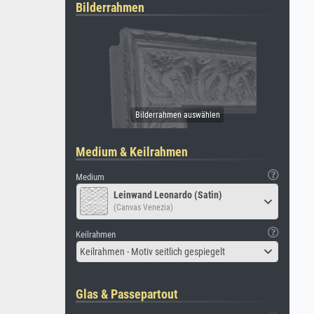
Bilderrahmen
Medium & Keilrahmen
Medium
Leinwand Leonardo (Satin)
(Canvas Venezia)
Keilrahmen
Keilrahmen - Motiv seitlich gespiegelt
Glas & Passepartout