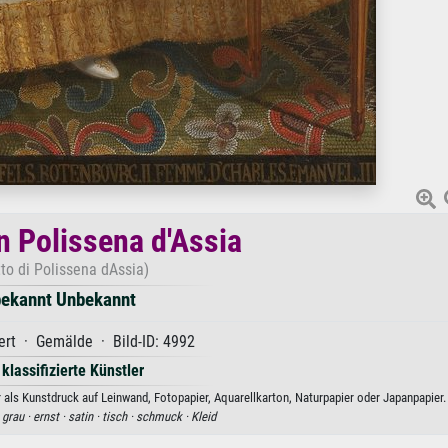
n Polissena d'Assia
tto di Polissena dAssia)
ekannt Unbekannt
ert · Gemälde · Bild-ID: 4992
 klassifizierte Künstler
als Kunstdruck auf Leinwand, Fotopapier, Aquarellkarton, Naturpapier oder Japanpapier.
·
grau ·
ernst ·
satin ·
tisch ·
schmuck ·
Kleid