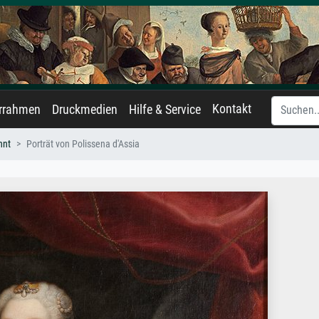
Kontakt
errahmen
Druckmedien
Hilfe & Service
nnt
Porträt von Polissena d'Assia