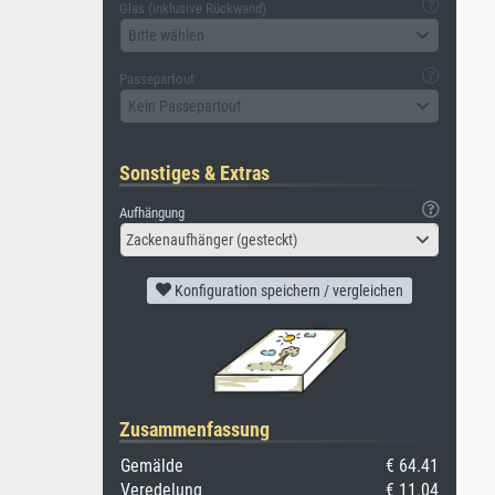
Glas (inklusive Rückwand)
Bitte wählen
Passepartout
Kein Passepartout
Sonstiges & Extras
Aufhängung
Zackenaufhänger (gesteckt)
Konfiguration speichern / vergleichen
Zusammenfassung
Gemälde
€ 64.41
Veredelung
€ 11.04