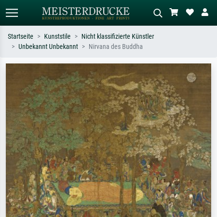
Startseite
Kunststile
Nicht klassifizierte Künstler
Unbekannt Unbekannt
Nirvana des Buddha
Standardsuche
KI-Bildersuche
Suchen Sie nach Künstlern, Werktiteln
Beschreiben Sie die Szene – z.B. Grüne
oder Stilen – z.B. Monet,
Wiese, Abstrakt mit viel Rot, Dunkles
Sternennacht, Impressionismus, Welle
Ölgemälde, Stehender Akt neben einem
Hokusai, Akt.
Baum.