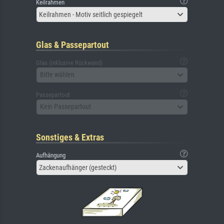
Keilrahmen
Keilrahmen - Motiv seitlich gespiegelt
Glas & Passepartout
Glas (inklusive Rückwand)
Bitte wählen
Passepartout
Kein Passepartout
Sonstiges & Extras
Aufhängung
Zackenaufhänger (gesteckt)