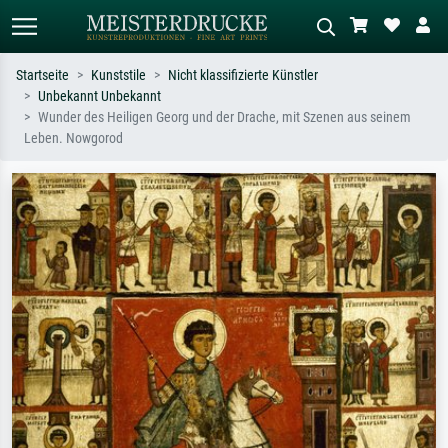
Startseite
Kunststile
Nicht klassifizierte Künstler
Unbekannt Unbekannt
Standardsuche
KI-Bildersuche
Wunder des Heiligen Georg und der Drache, mit Szenen aus seinem
Leben. Nowgorod
Suchen Sie nach Künstlern, Werktiteln
Beschreiben Sie die Szene – z.B. Grüne
oder Stilen – z.B. Monet,
Wiese, Abstrakt mit viel Rot, Dunkles
Sternennacht, Impressionismus, Welle
Ölgemälde, Stehender Akt neben einem
Hokusai, Akt.
Baum.