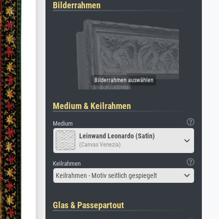
Bilderrahmen
Medium & Keilrahmen
Medium
Leinwand Leonardo (Satin)
(Canvas Venezia)
Keilrahmen
Keilrahmen - Motiv seitlich gespiegelt
Glas & Passepartout