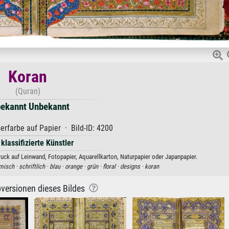
Koran
(Quran)
ekannt Unbekannt
erfarbe auf Papier · Bild-ID: 4200
 klassifizierte Künstler
ck auf Leinwand, Fotopapier, Aquarellkarton, Naturpapier oder Japanpapier.
misch ·
schriftlich ·
blau ·
orange ·
grün ·
floral ·
designs ·
koran
versionen dieses Bildes