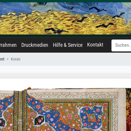
Kontakt
errahmen
Druckmedien
Hilfe & Service
nnt
Koran