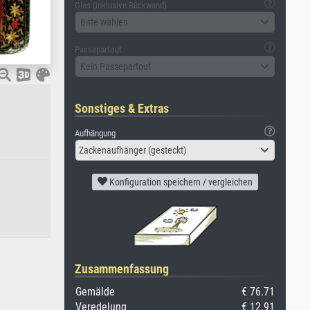
Glas (inklusive Rückwand)
Bitte wählen
Passepartout
Kein Passepartout
Sonstiges & Extras
Aufhängung
Zackenaufhänger (gesteckt)
Konfiguration speichern / vergleichen
Zusammenfassung
Gemälde
€ 76.71
Veredelung
€ 12.91