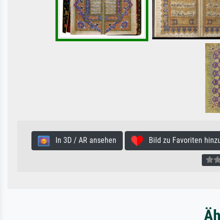
In 3D / AR ansehen
Bild zu Favoriten hinz
Äh