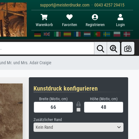
support@meisterdrucke.com · 0043 4257 29415
Warenkorb
Favoriten
Registrieren
Login
 und Mr. und Mrs. Adair Craigie
Kunstdruck konfigurieren
Breite (Motiv, cm)
Höhe (Motiv, cm)
Zusätzlicher Rand
Kein Rand