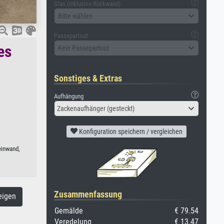
Glas (inklusive Rückwand)
Bitte wählen
Passepartout
es
Kein Passepartout
Sonstiges & Extras
Aufhängung
Zackenaufhänger (gesteckt)
Konfiguration speichern / vergleichen
einwand,
Zusammenfassung
eigen
Gemälde
€ 79.54
Veredelung
€ 13.47