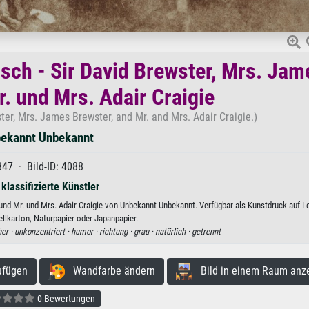
isch - Sir David Brewster, Mrs. Jam
. und Mrs. Adair Craigie
ter, Mrs. James Brewster, and Mr. and Mrs. Adair Craigie.)
ekannt Unbekannt
847 · Bild-ID: 4088
 klassifizierte Künstler
r und Mr. und Mrs. Adair Craigie von Unbekannt Unbekannt. Verfügbar als Kunstdruck auf L
ellkarton, Naturpapier oder Japanpapier.
er ·
unkonzentriert ·
humor ·
richtung ·
grau ·
natürlich ·
getrennt
ufügen
Wandfarbe ändern
Bild in einem Raum anz
0 Bewertungen