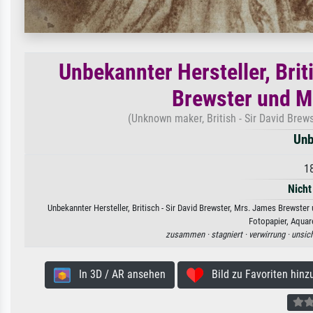
Unbekannter Hersteller, Brit
Brewster und Mr
(Unknown maker, British - Sir David Brews
Unb
1
Nicht
Unbekannter Hersteller, Britisch - Sir David Brewster, Mrs. James Brewste
Fotopapier, Aquar
zusammen ·
stagniert ·
verwirrung ·
unsich
In 3D / AR ansehen
Bild zu Favoriten hinz