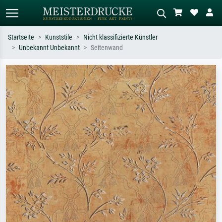
Startseite
Kunststile
Nicht klassifizierte Künstler
Unbekannt Unbekannt
Seitenwand
Standardsuche
KI-Bildersuche
Suchen Sie nach Künstlern, Werktiteln
Beschreiben Sie die Szene – z.B. Grüne
oder Stilen – z.B. Monet,
Wiese, Abstrakt mit viel Rot, Dunkles
Sternennacht, Impressionismus, Welle
Ölgemälde, Stehender Akt neben einem
Hokusai, Akt.
Baum.