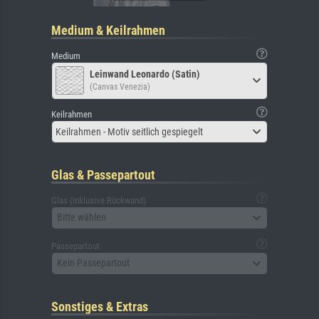
Medium & Keilrahmen
Medium
Leinwand Leonardo (Satin)
(Canvas Venezia)
Keilrahmen
Keilrahmen - Motiv seitlich gespiegelt
Glas & Passepartout
Glas (inklusive Rückwand)
Bitte wählen
Passepartout
Kein Passepartout
Sonstiges & Extras