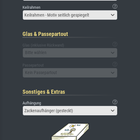
Keilrahmen
Keilrahmen - Motiv seitlich gespiegelt
Glas & Passepartout
Glas (inklusive Rückwand)
Bitte wählen
Passepartout
Kein Passepartout
Sonstiges & Extras
Aufhängung
Zackenaufhänger (gesteckt)