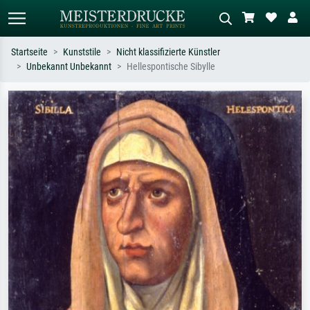
Startseite
Kunststile
Nicht klassifizierte Künstler
Unbekannt Unbekannt
Hellespontische Sibylle
Standardsuche
KI-Bildersuche
Suchen Sie nach Künstlern, Werktiteln
Beschreiben Sie die Szene – z.B. Grüne
oder Stilen – z.B. Monet,
Wiese, Abstrakt mit viel Rot, Dunkles
Sternennacht, Impressionismus, Welle
Ölgemälde, Stehender Akt neben einem
Hokusai, Akt.
Baum.